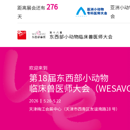
276
亚洲小动
距离展会还有
会
天
欢迎来到
第18届东西部小动物
临床兽医师大会（WESAV
2026
5.20-5.22
天津梅江会展中心（天津市西青区友谊南路18 号）