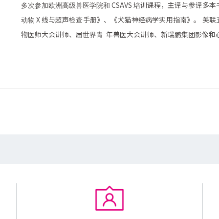
CSAVS 培训课程，主译与参译多本
多次参加欧洲高级兽医学院和
X
线与超声检查手册》、《犬猫神经病学实用指南》。
美联
动物
物医师大会讲师、届
年兽医大会讲师、新瑞鹏集团影像和
世界青