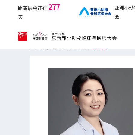
277
亚洲小动
距离展会还有
会
天
首页
/
会议专区
/
讲师介绍
/
讲师介绍