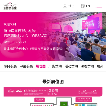
注册
EN
欢迎来到
第18届东西部小动物
临床兽医师大会（WESAVC）
2026
5.20-5.22
天津梅江会展中心（天津市西青区友谊南路18 号）
为何参展
申请参展
展位图
广告赞助
活动赞助
课程赞助
展商
最新展位图